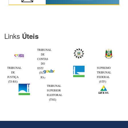
Links
Úteis
TRIBUNAL
DE
CONTAS
DO
TRIBUNAL
SUPREMO
ESTADO
DE
TRIBUNAL
(TCE-
JUSTIÇA
FEDERAL
RS)
(TJ-RS)
(STF)
TRIBUNAL
SUPERIOR
ELEITORAL
(TSE)