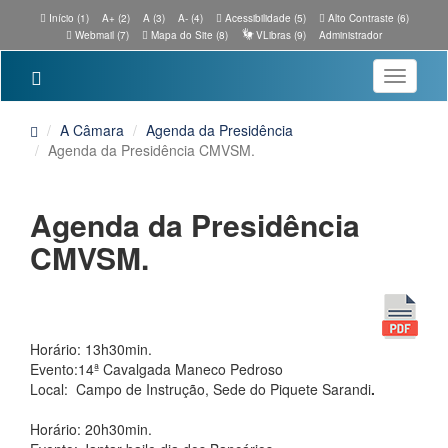
Início (1)
A+ (2)
A (3)
A- (4)
Acessibilidade (5)
Alto Contraste (6)
Webmail (7)
Mapa do Site (8)
VLibras (9)
Administrador
Toggle
navigatio
A Câmara
Agenda da Presidência
Agenda da Presidência CMVSM.
Agenda da Presidência
CMVSM.
Horário: 13h30min.
Evento:14ª Cavalgada Maneco Pedroso
Local: Campo de Instrução, Sede do Piquete Sarandi
.
Horário: 20h30min.