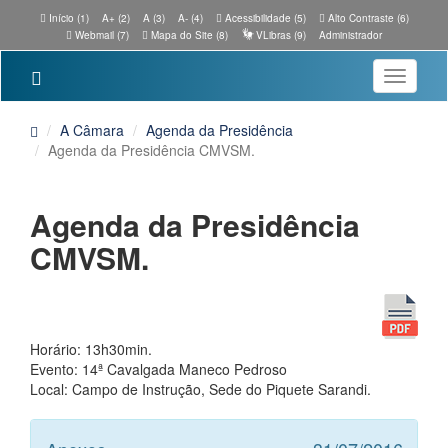
Início (1)
A+ (2)
A (3)
A- (4)
Acessibilidade (5)
Alto Contraste (6)
Webmail (7)
Mapa do Site (8)
VLibras (9)
Administrador
Toggle
navigatio
A Câmara
Agenda da Presidência
Agenda da Presidência CMVSM.
Agenda da Presidência
CMVSM.
Horário: 13h30min.
Evento: 14ª Cavalgada Maneco Pedroso
Local: Campo de Instrução, Sede do Piquete Sarandi.