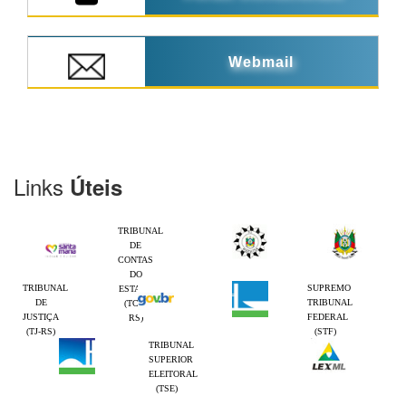
Webmail
Links
Úteis
TRIBUNAL
DE
CONTAS
DO
TRIBUNAL
SUPREMO
ESTADO
DE
TRIBUNAL
(TCE-
JUSTIÇA
FEDERAL
RS)
(TJ-RS)
(STF)
TRIBUNAL
SUPERIOR
ELEITORAL
(TSE)