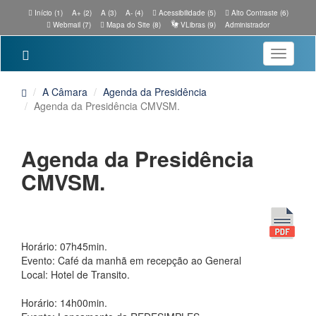
Início (1)
A+ (2)
A (3)
A- (4)
Acessibilidade (5)
Alto Contraste (6)
Webmail (7)
Mapa do Site (8)
VLibras (9)
Administrador
Toggle
navigatio
A Câmara
Agenda da Presidência
Agenda da Presidência CMVSM.
Agenda da Presidência
CMVSM.
Horário: 07h45min.
Evento: Café da manhã em recepção ao General
Local: Hotel de Transito.
Horário: 14h00min.