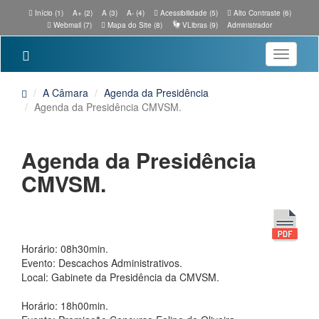
Início (1)
A+ (2)
A (3)
A- (4)
Acessibilidade (5)
Alto Contraste (6)
Webmail (7)
Mapa do Site (8)
VLibras (9)
Administrador
Toggle
navigatio
A Câmara
Agenda da Presidência
Agenda da Presidência CMVSM.
Agenda da Presidência
CMVSM.
Horário: 08h30min.
Evento: Descachos Administrativos.
Local: Gabinete da Presidência da CMVSM.
Horário: 18h00min.