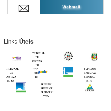
Webmail
Links
Úteis
TRIBUNAL
DE
CONTAS
DO
TRIBUNAL
SUPREMO
ESTADO
DE
TRIBUNAL
(TCE-
JUSTIÇA
FEDERAL
RS)
(TJ-RS)
(STF)
TRIBUNAL
SUPERIOR
ELEITORAL
(TSE)