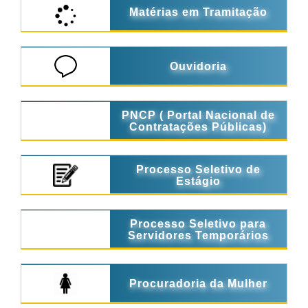
Matérias em Tramitação
Ouvidoria
PNCP ( Portal Nacional de
Contratações Públicas)
Processo Seletivo de
Estágio
Processo Seletivo para
Servidores Temporários
Procuradoria da Mulher