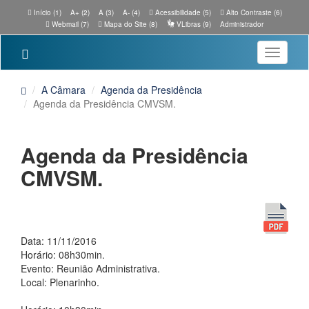
Início (1)
A+ (2)
A (3)
A- (4)
Acessibilidade (5)
Alto Contraste (6)
Webmail (7)
Mapa do Site (8)
VLibras (9)
Administrador
Toggle
navigatio
A Câmara
Agenda da Presidência
Agenda da Presidência CMVSM.
Agenda da Presidência
CMVSM.
Data: 11/11/2016
Horário: 08h30min.
Evento: Reunião Administrativa.
Local: Plenarinho.