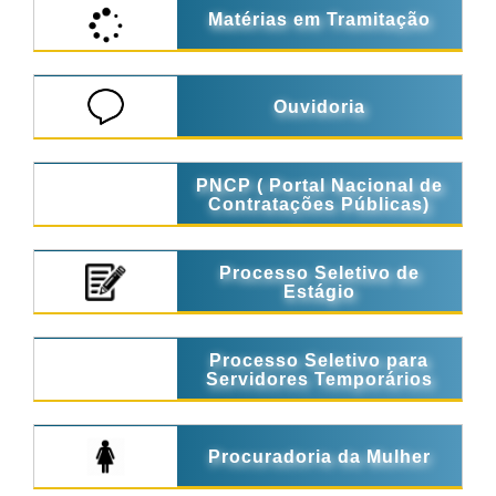
Matérias em Tramitação
Ouvidoria
PNCP ( Portal Nacional de
Contratações Públicas)
Processo Seletivo de
Estágio
Processo Seletivo para
Servidores Temporários
Procuradoria da Mulher