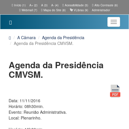
Início (1)
A+ (2)
A (3)
A- (4)
Acessibilidade (5)
Alto Contraste (6)
Webmail (7)
Mapa do Site (8)
VLibras (9)
Administrador
Toggle
navigatio
A Câmara
Agenda da Presidência
Agenda da Presidência CMVSM.
Agenda da Presidência
CMVSM.
Data: 11/11/2016
Horário: 08h30min.
Evento: Reunião Administrativa.
Local: Plenarinho.