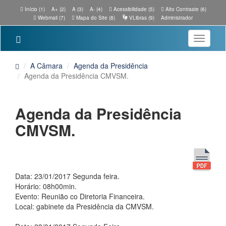
Início (1)
A+ (2)
A (3)
A- (4)
Acessibilidade (5)
Alto Contraste (6)
Webmail (7)
Mapa do Site (8)
VLibras (9)
Administrador
Toggle
navigatio
A Câmara
Agenda da Presidência
Agenda da Presidência CMVSM.
Agenda da Presidência
CMVSM.
Data: 23/01/2017 Segunda feira.
Horário: 08h00min.
Evento: Reunião co Diretoria Financeira.
Local: gabinete da Presidência da CMVSM.