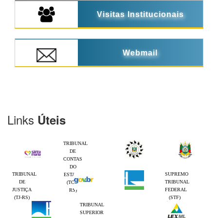
Visitas Institucionais
Webmail
Links
Úteis
TRIBUNAL
DE
CONTAS
DO
TRIBUNAL
SUPREMO
ESTADO
DE
TRIBUNAL
(TCE-
JUSTIÇA
FEDERAL
RS)
(TJ-RS)
(STF)
TRIBUNAL
SUPERIOR