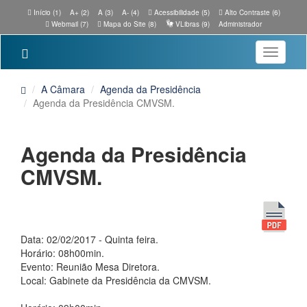
Início (1)
A+ (2)
A (3)
A- (4)
Acessibilidade (5)
Alto Contraste (6)
Webmail (7)
Mapa do Site (8)
VLibras (9)
Administrador
Toggle
navigatio
A Câmara
Agenda da Presidência
Agenda da Presidência CMVSM.
Agenda da Presidência
CMVSM.
Data: 02/02/2017 - Quinta feira.
Horário: 08h00min.
Evento: Reunião Mesa Diretora.
Local: Gabinete da Presidência da CMVSM.