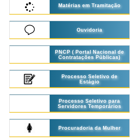
Matérias em Tramitação
Ouvidoria
PNCP ( Portal Nacional de
Contratações Públicas)
Processo Seletivo de
Estágio
Processo Seletivo para
Servidores Temporários
Procuradoria da Mulher