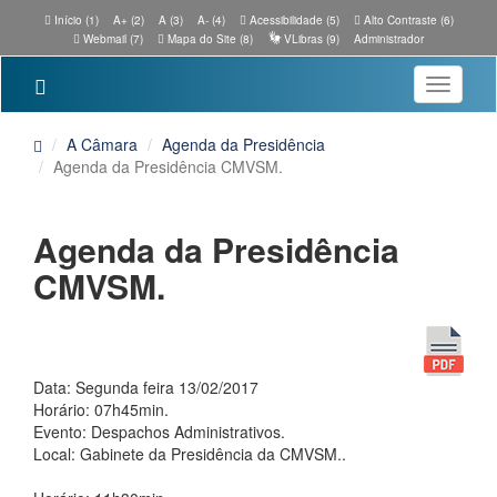
Início (1)
A+ (2)
A (3)
A- (4)
Acessibilidade (5)
Alto Contraste (6)
Webmail (7)
Mapa do Site (8)
VLibras (9)
Administrador
Toggle
navigatio
A Câmara
Agenda da Presidência
Agenda da Presidência CMVSM.
Agenda da Presidência
CMVSM.
Data: Segunda feira 13/02/2017
Horário: 07h45min.
Evento: Despachos Administrativos.
Local: Gabinete da Presidência da CMVSM..