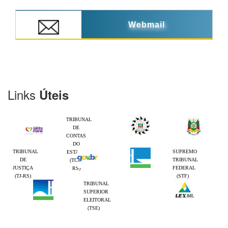
Webmail
Links
Úteis
TRIBUNAL
DE
CONTAS
DO
TRIBUNAL
SUPREMO
ESTADO
DE
TRIBUNAL
(TCE-
JUSTIÇA
FEDERAL
RS)
(TJ-RS)
(STF)
TRIBUNAL
SUPERIOR
ELEITORAL
(TSE)