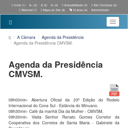
Início (1)
A+ (2)
A (3)
A- (4)
Acessibilidade (5)
Alto Contraste (6)
Webmail (7)
Mapa do Site (8)
VLibras (9)
Administrador
Toggle
navigatio
A Câmara
Agenda da Presidência
Agenda da Presidência CMVSM.
Agenda da Presidência
CMVSM.
08h00min- Abertura Oficial da 23ª Edição do Rodeio
Internacional do Cone Sul - Estância do Minuano.
08h30min- Café da manhã Dia da Mulher - CMVSM.
09h30min- Visita Senhor Renato Gomes Corretor da
Cooperativa dos Correios de Santa Maria - Gabinete da