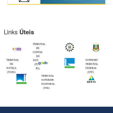
Links
Úteis
TRIBUNAL
DE
CONTAS
DO
TRIBUNAL
SUPREMO
ESTADO
DE
TRIBUNAL
(TCE-
JUSTIÇA
FEDERAL
RS)
(TJ-RS)
(STF)
TRIBUNAL
SUPERIOR
ELEITORAL
(TSE)