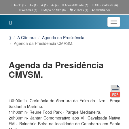
Início (1)
A+ (2)
A (3)
A- (4)
Acessibilidade (5)
Alto Contraste (6)
Webmail (7)
Mapa do Site (8)
VLibras (9)
Administrador
Toggle
navigatio
A Câmara
Agenda da Presidência
Agenda da Presidência CMVSM.
Agenda da Presidência
CMVSM.
10h00min- Cerimônia de Abertura da Feira do Livro - Praça
Saldanha Marinho.
11h00min- Reúne Food Park - Parque Medianeira.
20h30min- Jantar Comemorativo aos VII Cavalgada Nativa
FM - Balneário Beira na localidade de Canabarro em Santa