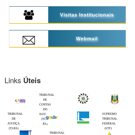
Visitas Institucionais
Webmail
Links
Úteis
TRIBUNAL
DE
CONTAS
DO
TRIBUNAL
SUPREMO
ESTADO
DE
TRIBUNAL
(TCE-
JUSTIÇA
FEDERAL
RS)
(TJ-RS)
(STF)
TRIBUNAL