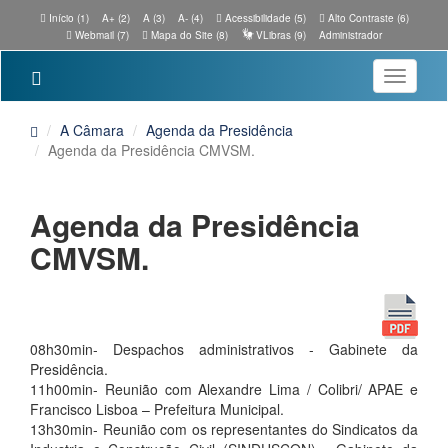
Início (1)
A+ (2)
A (3)
A- (4)
Acessibilidade (5)
Alto Contraste (6)
Webmail (7)
Mapa do Site (8)
VLibras (9)
Administrador
Toggle
navigatio
A Câmara
Agenda da Presidência
Agenda da Presidência CMVSM.
Agenda da Presidência
CMVSM.
08h30min- Despachos administrativos - Gabinete da
Presidência.
11h00min- Reunião com Alexandre Lima / Colibri/ APAE e
Francisco Lisboa – Prefeitura Municipal.
13h30min- Reunião com os representantes do Sindicatos da