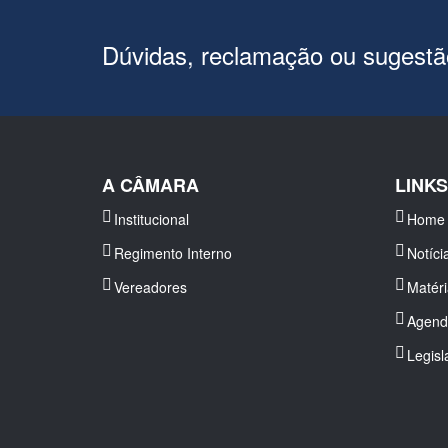
Dúvidas, reclamação ou sugest
A CÂMARA
LINK
Institucional
Home
Regimento Interno
Notíci
Vereadores
Matér
Agend
Legisl