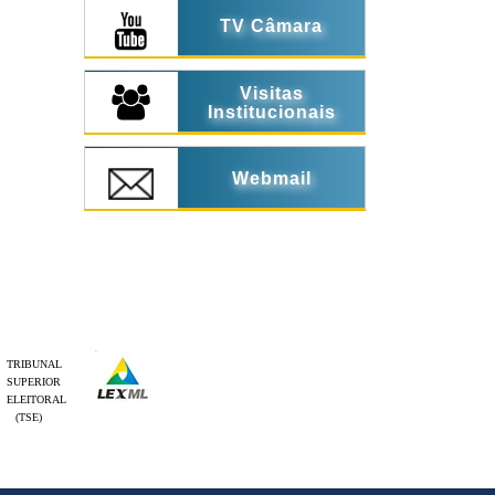
TV Câmara
Visitas
Institucionais
Webmail
TRIBUNAL
SUPERIOR
ELEITORAL
(TSE)