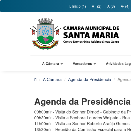
Início (1)
A+ (2)
A (3)
A- (4)
A Câmara
Vereadores
Atividades Leg
A Câmara
Agenda da Presidência
Agenda
Agenda da Presidênci
09h00min- Visita do Senhor Dirnoé - Gabinete da Pr
09h30min- Visita a Senhora Lourdes Wolpato - Rua 
11h00min- Visita ao Senhor Roberto Araújo Gomes -
13h30min- Reunião da Comissão Especial para a Re