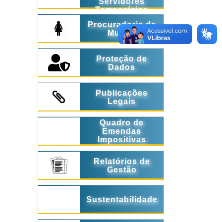
Servidores
Temporários
Procuradoria da
Mulher
Proteção de
Dados
Publicações
Legais
Quadro de
Emendas
Impositivas
Relatórios de
Gestão
Sustentabilidade