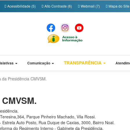
Acessibilidade (5)
Alto Contraste (6)
Webmail (7)
Mapa do Site 
TRANSPARÊNCIA
islativas
Comunicação
Atendim
 da Presidência CMVSM.
a CMVSM.
esidência.
Teresina,364, Parque Pinheiro Machado, Vila Rossi.
 Estrela Auto Posto, Rua Duque de Caxias, 3000, Bairro Noal.
forma do Regimento Interno - Gabinete da Presidência.