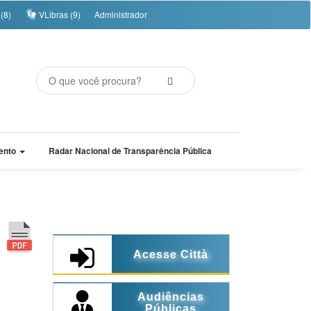
(8)
VLibras (9)
Administrador
ento
Radar Nacional de Transparência Pública
Acesse Città
Audiências
Públicas