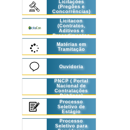
Licitações
(Pregões e
Concorrências)
Licitacon
(Contratos,
Aditivos e
Procedimentos
Licitatórios)
Matérias em
Tramitação
Ouvidoria
PNCP ( Portal
Nacional de
Contratações
Públicas)
Processo
Seletivo de
Estágio
Processo
Seletivo para