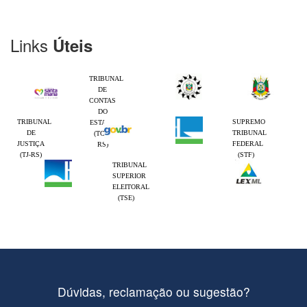
Links
Úteis
TRIBUNAL
DE
CONTAS
DO
TRIBUNAL
SUPREMO
ESTADO
DE
TRIBUNAL
(TCE-
JUSTIÇA
FEDERAL
RS)
(TJ-RS)
(STF)
TRIBUNAL
SUPERIOR
ELEITORAL
(TSE)
Dúvidas, reclamação ou sugestão?