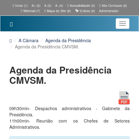
Início (1)
A+ (2)
A (3)
A- (4)
Acessibilidade (5)
Alto Contraste (6)
Webmail (7)
Mapa do Site (8)
VLibras (9)
Administrador
Toggle
navigatio
A Câmara
Agenda da Presidência
Agenda da Presidência CMVSM.
Agenda da Presidência
CMVSM.
09h30min- Despachos administrativos - Gabinete da
Presidência.
11h00min- Reunião com os Chefes de Setores
Administrativos.