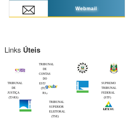
Webmail
Links
Úteis
TRIBUNAL
DE
CONTAS
DO
TRIBUNAL
SUPREMO
ESTADO
DE
TRIBUNAL
(TCE-
JUSTIÇA
FEDERAL
RS)
(TJ-RS)
(STF)
TRIBUNAL
SUPERIOR
ELEITORAL
(TSE)