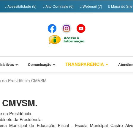
Acessibilidade (5)
Alto Contraste (6)
Webmail (7)
Mapa do Site 
TRANSPARÊNCIA
islativas
Comunicação
Atendim
 da Presidência CMVSM.
a CMVSM.
e da Presidência.
binete da Presidência.
ma Municipal de Educação Fiscal - Escola Municipal Castro Alv