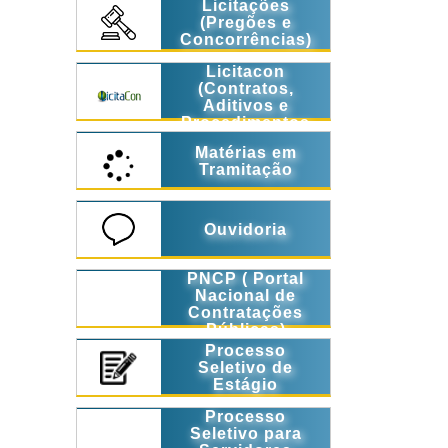
Licitações
(Pregões e
Concorrências)
Licitacon
(Contratos,
Aditivos e
Procedimentos
Licitatórios)
Matérias em
Tramitação
Ouvidoria
PNCP ( Portal
Nacional de
Contratações
Públicas)
Processo
Seletivo de
Estágio
Processo
Seletivo para