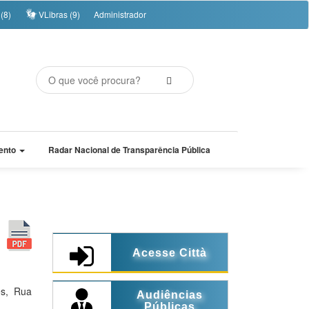
(8)
VLibras (9)
Administrador
ento
Radar Nacional de Transparência Pública
Acesse Città
es, Rua
Audiências
Públicas