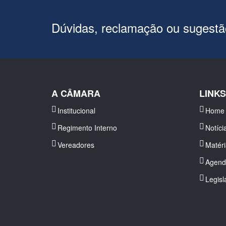
Dúvidas, reclamação ou sugest
A CÂMARA
LINK
Institucional
Home
Regimento Interno
Notíci
Vereadores
Matér
Agend
Legisl