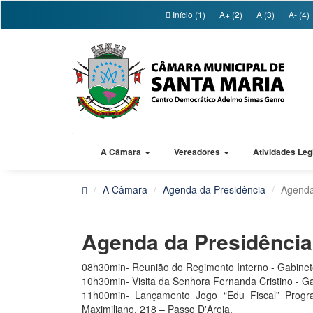
Início (1)
A+ (2)
A (3)
A- (4)
A Câmara
Vereadores
Atividades Leg
A Câmara
Agenda da Presidência
Agenda
Agenda da Presidênci
08h30min- Reunião do Regimento Interno - Gabinet
10h30min- Visita da Senhora Fernanda Cristino - Ga
11h00min- Lançamento Jogo “Edu Fiscal” Progra
Maximiliano, 218 – Passo D'Areia.