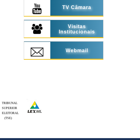
TV Câmara
Visitas
Institucionais
Webmail
TRIBUNAL
SUPERIOR
ELEITORAL
(TSE)