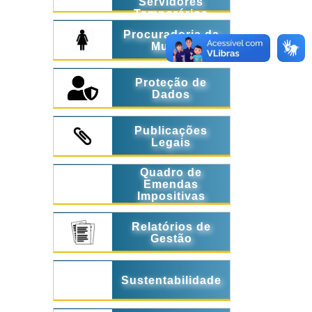
Servidores
Temporários
Procuradoria da
Mulher
Proteção de
Dados
Publicações
Legais
Quadro de
Emendas
Impositivas
Relatórios de
Gestão
Sustentabilidade