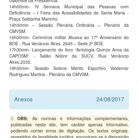
Gabinete da Presidência.
14h00min- IV Semana Municipal das Pessoas com
Deficiência – I Feira das Acessibilidades de Santa Maria -
Praça Saldanha Marinho.
14h30min – Sessão Plenária Ordinária – Plenário da
CMVSM.
16h00min- Cerimônia militar Alusiva ao 17º Aniversário do
BOE - Rua Venâncio Aires, 2645 – Sede 2º BOE.
17h30min- Lançamento do livro “Antologia Quinze Anos da
CAPOSM” - Salão Nobre da SUCV, Rua Venâncio
Aires,2035.
18h30min- Sessão Solene Mérito Esportivo Valdemar
Rodrigues Martins - Plenário da CMVSM.
Anexos
24/08/2017
OBS:
As normas e informações complementares,
publicadas neste site, tem caráter apenas informativo,
podendo conter erros de digitação. Os textos originais,
revestidos da legalidade jurídica, encontram-se à disposição