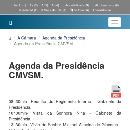
Início (1)
A+ (2)
A (3)
A- (4)
Acessibilidade (5)
Alto Contraste (6)
Webmail (7)
Mapa do Site (8)
VLibras (9)
Administrador
Toggle
navigatio
A Câmara
Agenda da Presidência
Agenda da Presidência CMVSM.
Agenda da Presidência
CMVSM.
08h30min- Reunião do Regimento Interno - Gabinete da
Presidência.
10h00min- Visita da Senhora Nina - Gabinete da
Presidência.
13h30min- Visita do Senhor Michael Almeida de Giacomo -