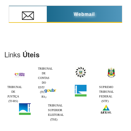
Webmail
Links
Úteis
TRIBUNAL
DE
CONTAS
DO
TRIBUNAL
SUPREMO
ESTADO
DE
TRIBUNAL
(TCE-
JUSTIÇA
FEDERAL
RS)
(TJ-RS)
(STF)
TRIBUNAL
SUPERIOR
ELEITORAL
(TSE)