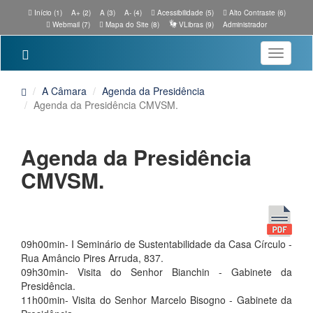
Início (1)
A+ (2)
A (3)
A- (4)
Acessibilidade (5)
Alto Contraste (6)
Webmail (7)
Mapa do Site (8)
VLibras (9)
Administrador
Toggle
navigatio
A Câmara
Agenda da Presidência
Agenda da Presidência CMVSM.
Agenda da Presidência
CMVSM.
09h00min- I Seminário de Sustentabilidade da Casa Círculo -
Rua Amâncio Pires Arruda, 837.
09h30min- Visita do Senhor Bianchin - Gabinete da
Presidência.
11h00min- Visita do Senhor Marcelo Bisogno - Gabinete da