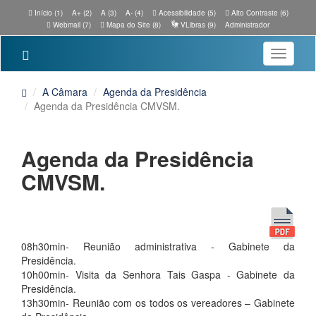
Início (1)
A+ (2)
A (3)
A- (4)
Acessibilidade (5)
Alto Contraste (6)
Webmail (7)
Mapa do Site (8)
VLibras (9)
Administrador
Toggle
navigatio
A Câmara
Agenda da Presidência
Agenda da Presidência CMVSM.
Agenda da Presidência
CMVSM.
08h30min- Reunião administrativa - Gabinete da
Presidência.
10h00min- Visita da Senhora Tais Gaspa - Gabinete da
Presidência.
13h30min- Reunião com os todos os vereadores – Gabinete