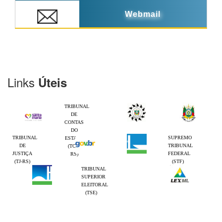
Webmail
Links
Úteis
TRIBUNAL
DE
CONTAS
DO
TRIBUNAL
SUPREMO
ESTADO
DE
TRIBUNAL
(TCE-
JUSTIÇA
FEDERAL
RS)
(TJ-RS)
(STF)
TRIBUNAL
SUPERIOR
ELEITORAL
(TSE)