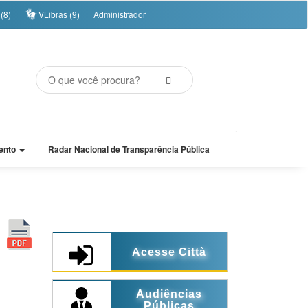
(8)
VLibras (9)
Administrador
ento
Radar Nacional de Transparência Pública
Acesse Città
Audiências
Públicas