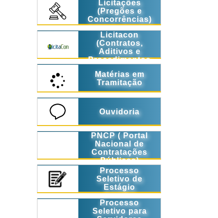
Licitações
(Pregões e
Concorrências)
Licitacon
(Contratos,
Aditivos e
Procedimentos
Licitatórios)
Matérias em
Tramitação
Ouvidoria
PNCP ( Portal
Nacional de
Contratações
Públicas)
Processo
Seletivo de
Estágio
Processo
Seletivo para