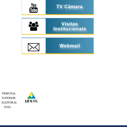
TV Câmara
Visitas
Institucionais
Webmail
TRIBUNAL
SUPERIOR
ELEITORAL
(TSE)