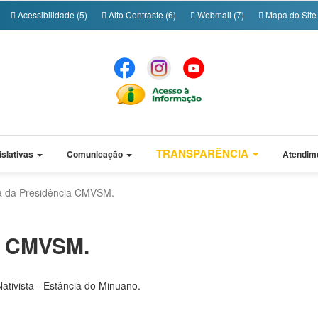
Acessibilidade (5)
Alto Contraste (6)
Webmail (7)
Mapa do Site 
TRANSPARÊNCIA
islativas
Comunicação
Atendim
 da Presidência CMVSM.
a CMVSM.
tivista - Estância do Minuano.