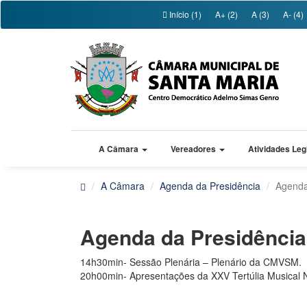
Início (1)
A+ (2)
A (3)
A- (4)
A Câmara
Vereadores
Atividades Leg
A Câmara
Agenda da Presidência
Agenda
Agenda da Presidênci
14h30min- Sessão Plenária – Plenário da CMVSM.
20h00min- Apresentações da XXV Tertúlia Musical Na