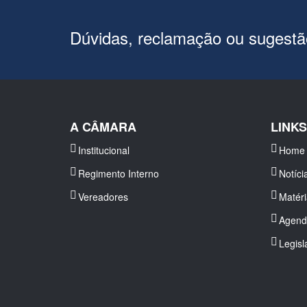
Dúvidas, reclamação ou sugest
A CÂMARA
LINK
Institucional
Home
Regimento Interno
Notíci
Vereadores
Matér
Agend
Legisl