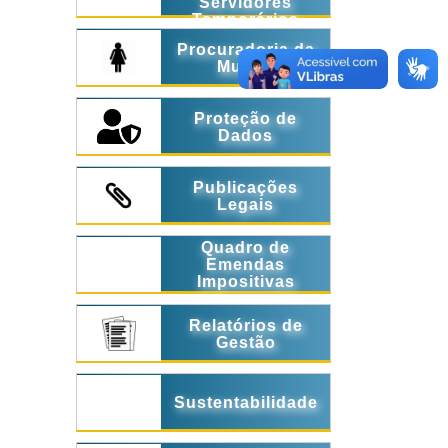
Servidores
Temporários
Procuradoria da
Mulher
Proteção de
Dados
Publicações
Legais
Quadro de
Emendas
Impositivas
Relatórios de
Gestão
Sustentabilidade