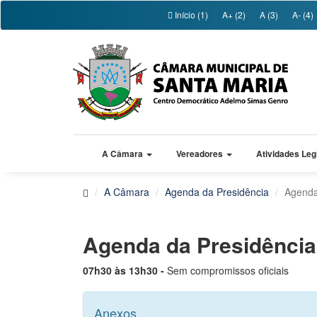
Início (1)
A+ (2)
A (3)
A- (4)
A Câmara
Vereadores
Atividades Leg
A Câmara
Agenda da Presidência
Agenda
Agenda da Presidênc
07h30 às 13h30 -
Sem compromissos oficiais
Anexos