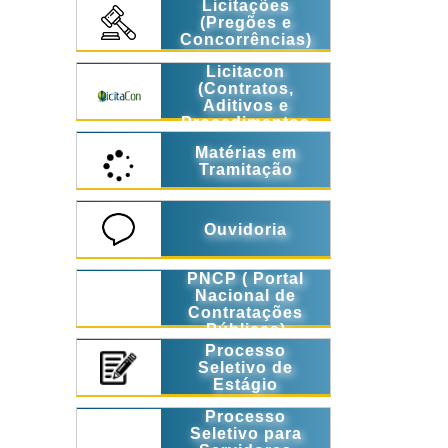
Licitações
(Pregões e
Concorrências)
Licitacon
(Contratos,
Aditivos e
Procedimentos
Licitatórios)
Matérias em
Tramitação
Ouvidoria
PNCP ( Portal
Nacional de
Contratações
Públicas)
Processo
Seletivo de
Estágio
Processo
Seletivo para