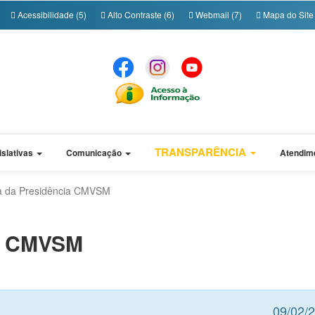
Acessibilidade (5)
Alto Contraste (6)
Webmail (7)
Mapa do Site 
TRANSPARÊNCIA
islativas
Comunicação
Atendim
 da Presidência CMVSM
ia CMVSM
09/02/