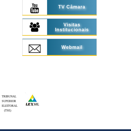
TV Câmara
Visitas
Institucionais
Webmail
TRIBUNAL
SUPERIOR
ELEITORAL
(TSE)