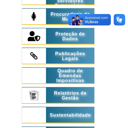
Servidores
Temporários
Procuradoria da
Mulher
Proteção de
Dados
Publicações
Legais
Quadro de
Emendas
Impositivas
Relatórios de
Gestão
Sustentabilidade