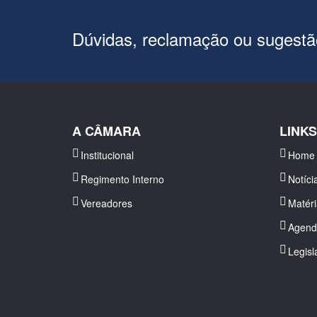
Dúvidas, reclamação ou sugest
A CÂMARA
LINK
Institucional
Home
Regimento Interno
Notíci
Vereadores
Matér
Agend
Legisl