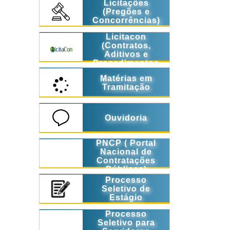
Licitações
(Pregões e
Concorrências)
Licitacon
(Contratos,
Aditivos e
Procedimentos
Licitatórios)
Matérias em
Tramitação
Ouvidoria
PNCP ( Portal
Nacional de
Contratações
Públicas)
Processo
Seletivo de
Estágio
Processo
Seletivo para