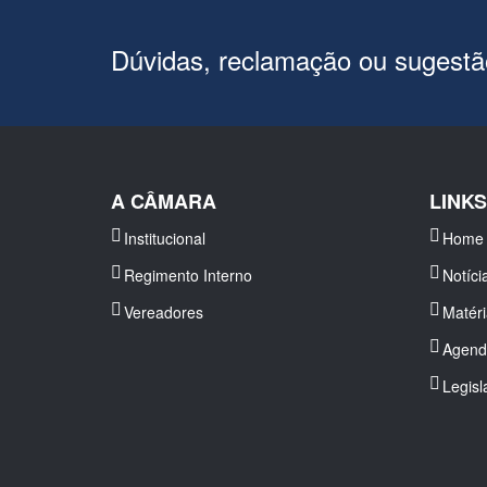
Dúvidas, reclamação ou sugest
A CÂMARA
LINK
Institucional
Home
Regimento Interno
Notíci
Vereadores
Matér
Agend
Legisl