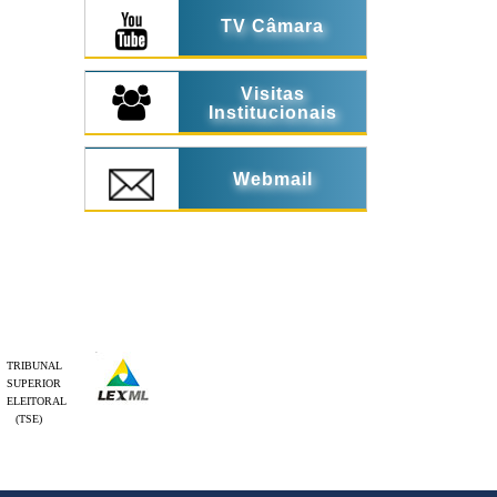
TV Câmara
Visitas
Institucionais
Webmail
TRIBUNAL
SUPERIOR
ELEITORAL
(TSE)