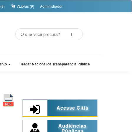
(8)
VLibras (9)
Administrador
ento
Radar Nacional de Transparência Pública
Acesse Città
Audiências
Públicas