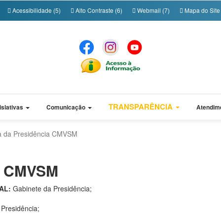
Acessibilidade (5)
Alto Contraste (6)
Webmail (7)
Mapa do Site 
TRANSPARÊNCIA
islativas
Comunicação
Atendim
 da Presidência CMVSM
ia CMVSM
AL:
Gabinete da Presidência;
Presidência;