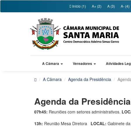
Início (1)
A+ (2)
A (3)
A- (4)
A Câmara
Vereadores
Atividades Leg
A Câmara
Agenda da Presidência
Agenda
Agenda da Presidênc
07h45:
Reuniões com setores administrativos.
LOC
13h:
Reunião Mesa Diretora
LOCAL:
Gabinete da 