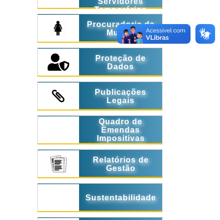
Servidores
Temporários
Procuradoria da
Mulher
Proteção de
Dados
Publicações
Legais
Quadro de
Emendas
Impositivas
Relatórios de
Gestão
Sustentabilidade