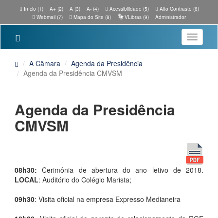
Início (1)
A+ (2)
A (3)
A- (4)
Acessibilidade (5)
Alto Contraste (6)
Webmail (7)
Mapa do Site (8)
VLibras (9)
Administrador
Toggle
navigatio
A Câmara
Agenda da Presidência
Agenda da Presidência CMVSM
Agenda da Presidência
CMVSM
08h30:
Cerimônia de abertura do ano letivo de 2018.
LOCAL
: Auditório do Colégio Marista;
09h30
: Visita oficial na empresa Expresso Medianeira