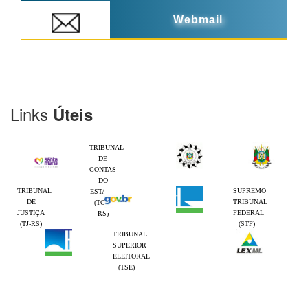
Webmail
Links
Úteis
TRIBUNAL
DE
CONTAS
DO
TRIBUNAL
SUPREMO
ESTADO
DE
TRIBUNAL
(TCE-
JUSTIÇA
FEDERAL
RS)
(TJ-RS)
(STF)
TRIBUNAL
SUPERIOR
ELEITORAL
(TSE)