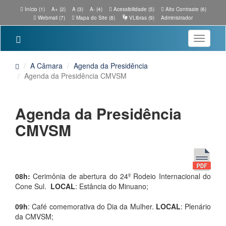
Início (1)
A+ (2)
A (3)
A- (4)
Acessibilidade (5)
Alto Contraste (6)
Webmail (7)
Mapa do Site (8)
VLibras (9)
Administrador
Toggle
navigatio
A Câmara
Agenda da Presidência
Agenda da Presidência CMVSM
Agenda da Presidência
CMVSM
08h:
Cerimônia de abertura do 24º Rodeio Internacional do
Cone Sul.
LOCAL
: Estância do Minuano;
09h
: Café comemorativa do Dia da Mulher.
LOCAL
: Plenário
da CMVSM;