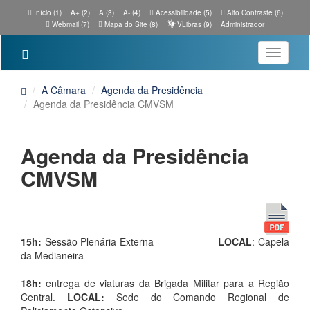
Início (1)
A+ (2)
A (3)
A- (4)
Acessibilidade (5)
Alto Contraste (6)
Webmail (7)
Mapa do Site (8)
VLibras (9)
Administrador
Toggle
navigatio
A Câmara
Agenda da Presidência
Agenda da Presidência CMVSM
Agenda da Presidência
CMVSM
15h:
Sessão Plenária Externa
LOCAL
: Capela
da Medianeira
18h:
entrega de viaturas da Brigada Militar para a Região
Central.
LOCAL:
Sede do Comando Regional de