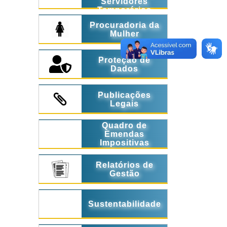
Servidores
Temporários
Procuradoria da
Mulher
Proteção de
Dados
Publicações
Legais
Quadro de
Emendas
Impositivas
Relatórios de
Gestão
Sustentabilidade