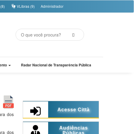
(8)
VLibras (9)
Administrador
ento
Radar Nacional de Transparência Pública
Acesse Città
ra dos
Audiências
ra dos
Públicas