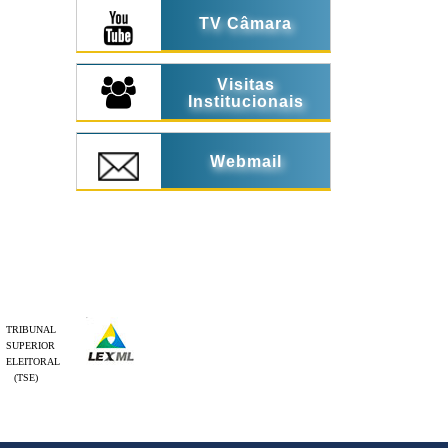
TV Câmara
Visitas
Institucionais
Webmail
TRIBUNAL
SUPERIOR
ELEITORAL
(TSE)