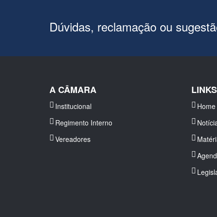
Dúvidas, reclamação ou sugest
A CÂMARA
LINK
Institucional
Home
Regimento Interno
Notíci
Vereadores
Matér
Agend
Legisl