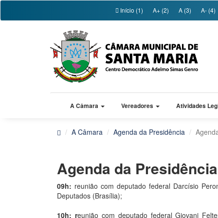
Início (1)
A+ (2)
A (3)
A- (4)
A Câmara
Vereadores
Atividades Leg
A Câmara
Agenda da Presidência
Agenda
Agenda da Presidênc
09h:
reunião com deputado federal Darcísio Pero
Deputados (Brasília);
10h: r
eunião com deputado federal Giovani Felt