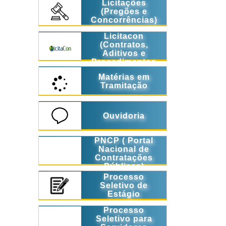
Licitações
(Pregões e
Concorrências)
Licitacon
(Contratos,
Aditivos e
Procedimentos
Licitatórios)
Matérias em
Tramitação
Ouvidoria
PNCP ( Portal
Nacional de
Contratações
Públicas)
Processo
Seletivo de
Estágio
Processo
Seletivo para