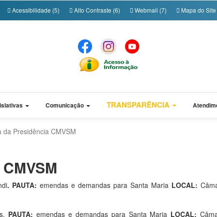
Acessibilidade (5)
Alto Contraste (6)
Webmail (7)
Mapa do Site 
TRANSPARÊNCIA
islativas
Comunicação
Atendim
 da Presidência CMVSM
ia CMVSM
ndi
. PAUTA:
emendas e demandas para Santa Maria
LOCAL:
Câma
es.
PAUTA:
emendas e demandas para Santa Maria
LOCAL:
Câma