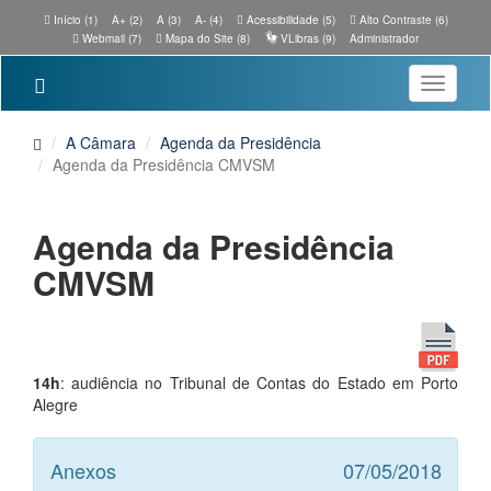
Início (1)
A+ (2)
A (3)
A- (4)
Acessibilidade (5)
Alto Contraste (6)
Webmail (7)
Mapa do Site (8)
VLibras (9)
Administrador
Toggle
navigatio
A Câmara
Agenda da Presidência
Agenda da Presidência CMVSM
Agenda da Presidência
CMVSM
14h
: audiência no Tribunal de Contas do Estado em Porto
Alegre
Anexos
07/05/2018