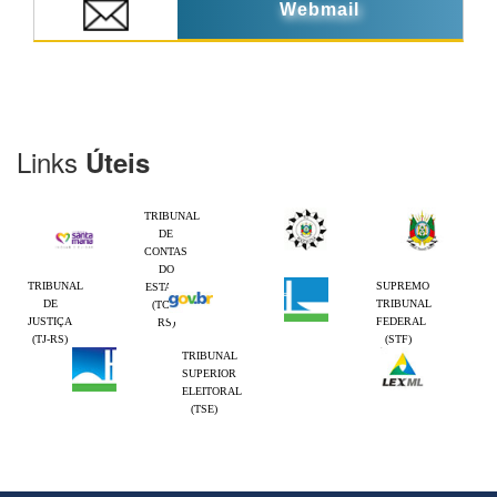
Webmail
Links
Úteis
TRIBUNAL
DE
CONTAS
DO
TRIBUNAL
SUPREMO
ESTADO
DE
TRIBUNAL
(TCE-
JUSTIÇA
FEDERAL
RS)
(TJ-RS)
(STF)
TRIBUNAL
SUPERIOR
ELEITORAL
(TSE)