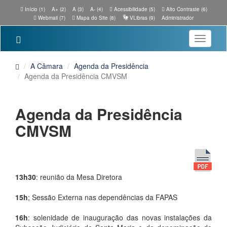
Início (1)
A+ (2)
A (3)
A- (4)
Acessibilidade (5)
Alto Contraste (6)
Webmail (7)
Mapa do Site (8)
VLibras (9)
Administrador
Toggle
navigatio
A Câmara
Agenda da Presidência
Agenda da Presidência CMVSM
Agenda da Presidência
CMVSM
13h30
: reunião da Mesa Diretora
15h
; Sessão Externa nas dependências da FAPAS
16h
: solenidade de inauguração das novas instalações da