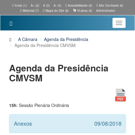
Início (1)
A+ (2)
A (3)
A- (4)
Acessibilidade (5)
Alto Contraste (6)
Webmail (7)
Mapa do Site (8)
VLibras (9)
Administrador
Toggle
navigatio
A Câmara
Agenda da Presidência
Agenda da Presidência CMVSM
Agenda da Presidência
CMVSM
15h
: Sessão Plenária Ordinária
Anexos
09/08/2018