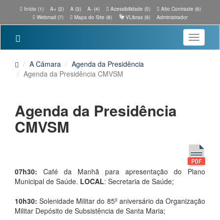
Início (1)
A+ (2)
A (3)
A- (4)
Acessibilidade (5)
Alto Contraste (6)
Webmail (7)
Mapa do Site (8)
VLibras (9)
Administrador
Toggle
navigatio
A Câmara
Agenda da Presidência
Agenda da Presidência CMVSM
Agenda da Presidência
CMVSM
07h30:
Café da Manhã para apresentação do Plano
Municipal de Saúde.
LOCAL
: Secretaria de Saúde;
10h30:
Solenidade Militar do 85º aniversário da Organização
Militar Depósito de Subsistência de Santa Maria;