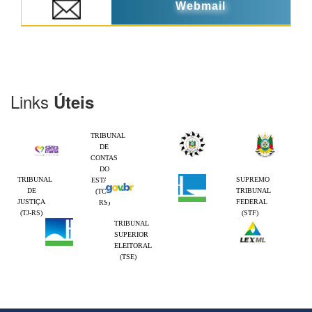
Webmail
Links
Úteis
TRIBUNAL
DE
CONTAS
DO
TRIBUNAL
SUPREMO
ESTADO
DE
TRIBUNAL
(TCE-
JUSTIÇA
FEDERAL
RS)
(TJ-RS)
(STF)
TRIBUNAL
SUPERIOR
ELEITORAL
(TSE)