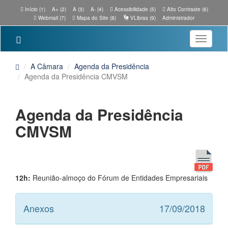
Início (1)
A+ (2)
A (3)
A- (4)
Acessibilidade (5)
Alto Contraste (6)
Webmail (7)
Mapa do Site (8)
VLibras (9)
Administrador
Toggle
navigatio
A Câmara
Agenda da Presidência
Agenda da Presidência CMVSM
Agenda da Presidência
CMVSM
12h:
Reunião-almoço do Fórum de Entidades Empresariais
Anexos
17/09/2018