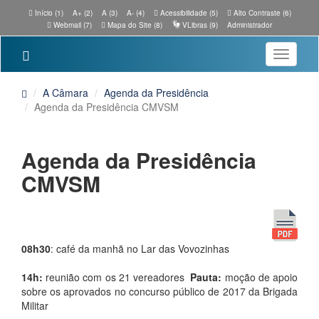
Início (1)
A+ (2)
A (3)
A- (4)
Acessibilidade (5)
Alto Contraste (6)
Webmail (7)
Mapa do Site (8)
VLibras (9)
Administrador
Toggle
navigatio
A Câmara
Agenda da Presidência
Agenda da Presidência CMVSM
Agenda da Presidência
CMVSM
08h30
: café da manhã no Lar das Vovozinhas
14h:
reunião com os 21 vereadores
Pauta:
moção de apoio
sobre os aprovados no concurso público de 2017 da Brigada
Militar