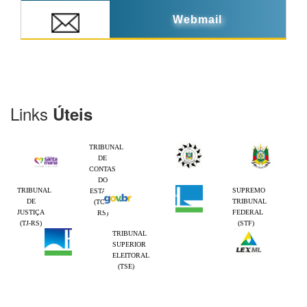
Webmail
Links
Úteis
TRIBUNAL
DE
CONTAS
DO
TRIBUNAL
SUPREMO
ESTADO
DE
TRIBUNAL
(TCE-
JUSTIÇA
FEDERAL
RS)
(TJ-RS)
(STF)
TRIBUNAL
SUPERIOR
ELEITORAL
(TSE)