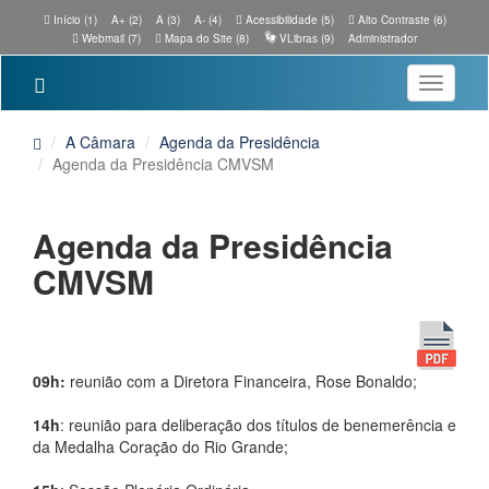
Início (1)
A+ (2)
A (3)
A- (4)
Acessibilidade (5)
Alto Contraste (6)
Webmail (7)
Mapa do Site (8)
VLibras (9)
Administrador
Toggle
navigatio
A Câmara
Agenda da Presidência
Agenda da Presidência CMVSM
Agenda da Presidência
CMVSM
09h:
reunião com a Diretora Financeira, Rose Bonaldo;
14h
: reunião para deliberação dos títulos de benemerência e
da Medalha Coração do Rio Grande;