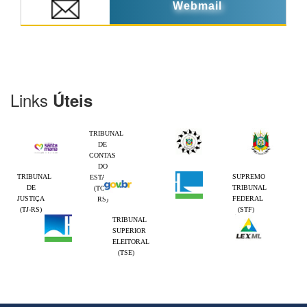
Webmail
Links
Úteis
TRIBUNAL
DE
CONTAS
DO
TRIBUNAL
SUPREMO
ESTADO
DE
TRIBUNAL
(TCE-
JUSTIÇA
FEDERAL
RS)
(TJ-RS)
(STF)
TRIBUNAL
SUPERIOR
ELEITORAL
(TSE)