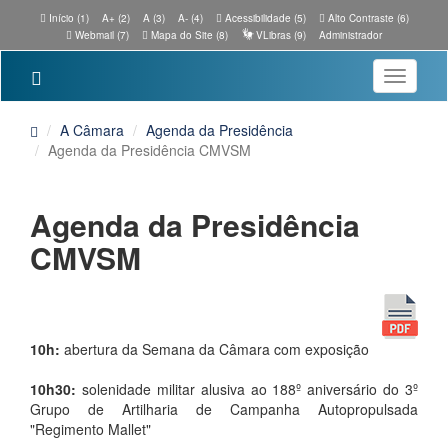
Início (1)
A+ (2)
A (3)
A- (4)
Acessibilidade (5)
Alto Contraste (6)
Webmail (7)
Mapa do Site (8)
VLibras (9)
Administrador
Toggle
navigatio
A Câmara
Agenda da Presidência
Agenda da Presidência CMVSM
Agenda da Presidência
CMVSM
10h:
abertura da Semana da Câmara com exposição
10h30:
solenidade militar alusiva ao 188º aniversário do 3º
Grupo de Artilharia de Campanha Autopropulsada
"Regimento Mallet"