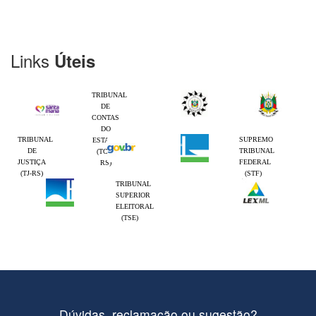
Links
Úteis
TRIBUNAL
DE
CONTAS
DO
TRIBUNAL
SUPREMO
ESTADO
DE
TRIBUNAL
(TCE-
JUSTIÇA
FEDERAL
RS)
(TJ-RS)
(STF)
TRIBUNAL
SUPERIOR
ELEITORAL
(TSE)
Dúvidas, reclamação ou sugestão?