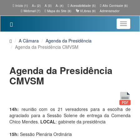
Início (1)
A+ (2)
A (3)
A- (4)
Acessibilidade (5)
Alto Contraste (6)
Webmail (7)
Mapa do Site (8)
VLibras (9)
Administrador
Toggle
navigatio
A Câmara
Agenda da Presidência
Agenda da Presidência CMVSM
Agenda da Presidência
CMVSM
14h:
reunião com os 21 vereadores para a escolha de
agraciado para a Sessão Solene de entrega da Comenda
Chico Mendes.
LOCAL
: gabinete da presidência
15h:
Sessão Plenária Ordinária