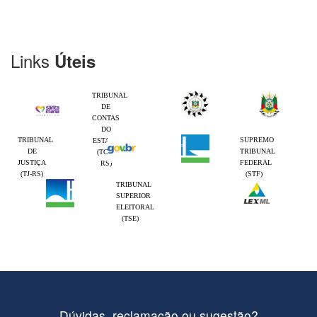
Links
Úteis
TRIBUNAL
DE
CONTAS
DO
TRIBUNAL
SUPREMO
ESTADO
DE
TRIBUNAL
(TCE-
JUSTIÇA
FEDERAL
RS)
(TJ-RS)
(STF)
TRIBUNAL
SUPERIOR
ELEITORAL
(TSE)
Dúvidas, reclamação ou sugestão?