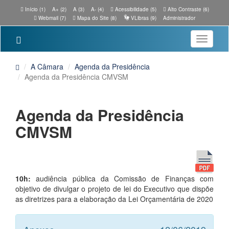
Início (1)
A+ (2)
A (3)
A- (4)
Acessibilidade (5)
Alto Contraste (6)
Webmail (7)
Mapa do Site (8)
VLibras (9)
Administrador
Toggle
navigatio
A Câmara
Agenda da Presidência
Agenda da Presidência CMVSM
Agenda da Presidência
CMVSM
10h:
audiência pública da Comissão de Finanças com
objetivo de divulgar o projeto de lei do Executivo que dispõe
as diretrizes para a elaboração da Lei Orçamentária de 2020