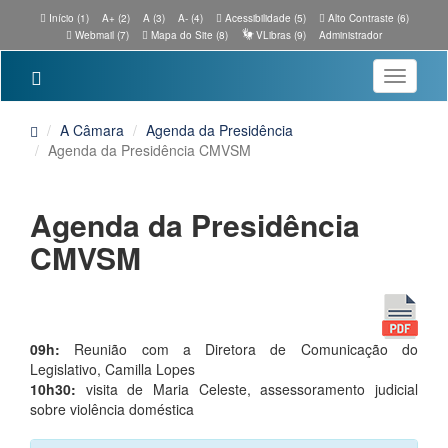
Início (1)
A+ (2)
A (3)
A- (4)
Acessibilidade (5)
Alto Contraste (6)
Webmail (7)
Mapa do Site (8)
VLibras (9)
Administrador
Toggle
navigatio
A Câmara
Agenda da Presidência
Agenda da Presidência CMVSM
Agenda da Presidência
CMVSM
09h:
Reunião com a Diretora de Comunicação do
Legislativo, Camilla Lopes
10h30:
visita de Maria Celeste, assessoramento judicial
sobre violência doméstica