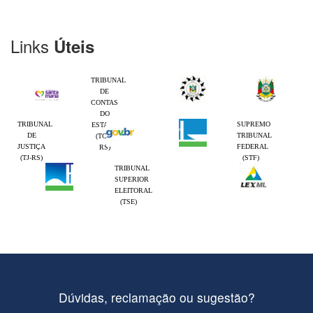
Links
Úteis
TRIBUNAL
DE
CONTAS
DO
TRIBUNAL
SUPREMO
ESTADO
DE
TRIBUNAL
(TCE-
JUSTIÇA
FEDERAL
RS)
(TJ-RS)
(STF)
TRIBUNAL
SUPERIOR
ELEITORAL
(TSE)
Dúvidas, reclamação ou sugestão?