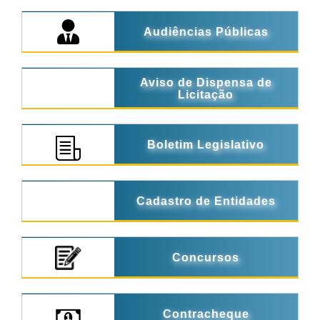
Audiências Públicas
Aviso de Dispensa de
Licitação
Boletim Legislativo
Cadastro de Entidades
Concursos
Contracheque