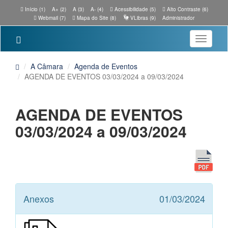
Início (1)
A+ (2)
A (3)
A- (4)
Acessibilidade (5)
Alto Contraste (6)
Webmail (7)
Mapa do Site (8)
VLibras (9)
Administrador
Toggle
navigatio
A Câmara
Agenda de Eventos
AGENDA DE EVENTOS 03/03/2024 a 09/03/2024
AGENDA DE EVENTOS
03/03/2024 a 09/03/2024
Anexos
01/03/2024