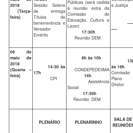
Públicas (será cedida
2018
Sessão Solene
e Justiça
à reunião extra da
(Terça-
de entrega
Comissão de
feira)
Títulos de
Educação, Cultura e
benemerência e
----
Lazer)
Vereador
----
17:30h
Emérito
Reunião DEM
09 de
maio de
8h às 10h
13
2018
14:30 às
às 18h
(Quarta –
CONDEPEDESMA
17h
Comissão
feira)
14h
CPI
Plano
Assistência
Diretor
Social
17:30h
Reunião DEM
SALA DE
PLENÁRIO
PLENARINHO
REUNIÕE