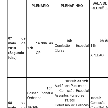
SALA DE
PLENÁRIO
PLENARINHO
REUNIÕE
07 de
10h
9h À
maio de
14:30h às
Comissão Especial
11h
2018
17h
Obras
(Segunda-
CPI
APEDAC
feira)
10:30h às 12h
Audiência Pública da
15h
Comissão Especial
Sessão Plenária
Assuntos Fúnebres
Ordinária
10:30h
13:30h
08 de
Comissão
Comissão de Políticas
maio de
18:30h
Constituiçã