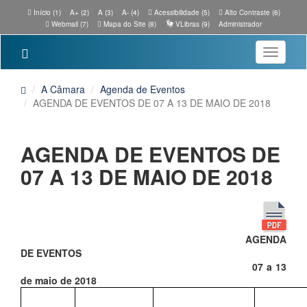
Início (1)
A+ (2)
A (3)
A- (4)
Acessibilidade (5)
Alto Contraste (6)
Webmail (7)
Mapa do Site (8)
VLibras (9)
Administrador
Toggle
navigatio
A Câmara
Agenda de Eventos
AGENDA DE EVENTOS DE 07 A 13 DE MAIO DE 2018
AGENDA DE EVENTOS DE
07 A 13 DE MAIO DE 2018
AGENDA
DE EVENTOS
07 a 13
de maio de 2018