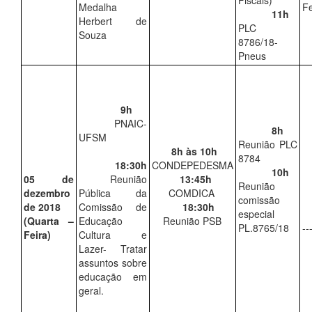
Fiscais)
Medalha
Fe
11h
Herbert de
PLC
Souza
8786/18-
Pneus
9h
PNAIC-
8h
UFSM
Reunião PLC
8h às 10h
8784
18:30h
CONDEPEDESMA
10h
05 de
Reunião
13:45h
Reunião
dezembro
Pública da
COMDICA
comissão
de 2018
Comissão de
18:30h
especial
(Quarta –
Educação
Reunião PSB
PL.8765/18
--
Feira)
Cultura e
Lazer- Tratar
assuntos sobre
educação em
geral.