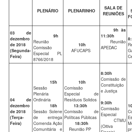
SALA DE
PLENÁRIO
PLENARINHO
REUNIÕES
F
9h às
03 de
9h
11:30h
dezembro
8
Reunião
Reunião
de 2018
10h
R
Comissão
APEDAC
(Segunda-
AFUCAPS
G
Especial PL
Feira)
Ce
8766/2018
8:30h
Comissão de
15h
10h
Constituição
Sessão
Comissão
e Justiça
Plenária
Especial de
04 de
Ordinária
Resíduos Solidos
9:30h
dezembro
18h
13:30h
1
Comissão
de 2018
Sessão Solene
Comissão de
C
Especial
(Terça-
de entrega
Políticas Públicas
Es
CTMU
Feira)
Comenda Ação
18:30h
M
(Oitiva
Comunitária e
Reunião PP
pr