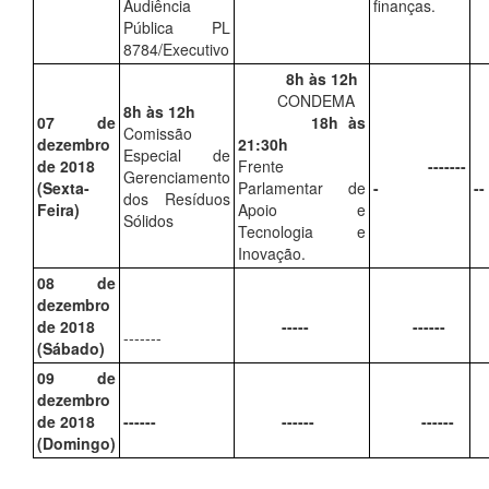
Audiência
finanças.
Pública PL
8784/Executivo
8h às 12h
CONDEMA
8h às 12h
07 de
18h às
Comissão
dezembro
21:30h
Especial de
de 2018
Frente
-------
Gerenciamento
(Sexta-
Parlamentar de
-
--
dos Resíduos
Feira)
Apoio e
Sólidos
Tecnologia e
Inovação.
08 de
dezembro
de 2018
-----
------
-------
(Sábado)
09 de
dezembro
de 2018
------
------
------
(Domingo)