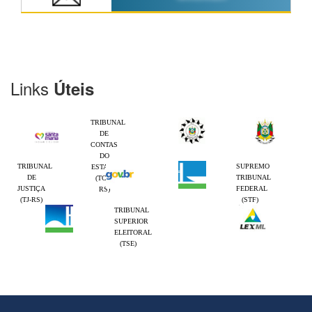
Links
Úteis
TRIBUNAL
DE
CONTAS
DO
TRIBUNAL
SUPREMO
ESTADO
DE
TRIBUNAL
(TCE-
JUSTIÇA
FEDERAL
RS)
(TJ-RS)
(STF)
TRIBUNAL
SUPERIOR
ELEITORAL
(TSE)