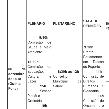
SALA DE
PLENÁRIO
PLENARINHO
S
REUNIÕES
F
8:30h
Comissão de
Saúde e Meio
9:30h
Ambiente
Frente
Parlamentar
13:30h
em Defesa
Comissão de
do Esporte
06 de
Educação,
8:30h às 12h
11h
dezembro
Cultura e
Conselho
Comissão de
de 2018
Lazer
Municipal de
Direitos
--
(Quinta-
15h
Saúde
Humanos e
Feira)
Sessão
Cidadania
Plenária
14h
Ordinária
Comissão de
19h
Orçamento e