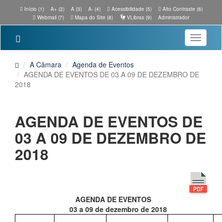
Início (1)
A+ (2)
A (3)
A- (4)
Acessibilidade (5)
Alto Contraste (6)
Webmail (7)
Mapa do Site (8)
VLibras (9)
Administrador
Toggle
navigatio
A Câmara
Agenda de Eventos
AGENDA DE EVENTOS DE 03 A 09 DE DEZEMBRO DE
2018
AGENDA DE EVENTOS DE
03 A 09 DE DEZEMBRO DE
2018
AGENDA DE EVENTOS
03 a 09 de dezembro de 2018