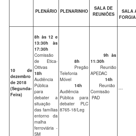
SALA DE
PLENÁRIO
PLENARINHO
SALA 
REUNIÕES
FORGIA
8h às 12 e
13:30h às
17:30h
Comissão
9h às
de Etica-
8h
11:30h
Oitivas
Pregão
Reunião
10 de
18h
Telefonia
APEDAC
dezembro
Audiência
Móvel
14h
de 2018
--
Pública
14h
Reunião
(Segunda-
---
para
Audiência
Comissão
Feira)
debater a
Pública para
PAD
situação
debater PLC
das famílias
8765-18/Leg
entorno da
malha
ferroviária -
SM