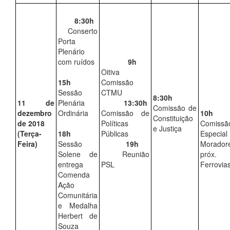
8:30h
Conserto
Porta
Plenário
com ruídos
9h
Oitiva
15h
Comissão
Sessão
CTMU
8:30h
11 de
Plenária
13:30h
Comissão de
dezembro
Ordinária
Comissão de
10h
Constituição
de 2018
Políticas
Comissã
e Justiça
(Terça-
18h
Públicas
Especial
Feira)
Sessão
19h
Morador
Solene de
Reunião
próx.
entrega
PSL
Ferrovia
Comenda
Ação
Comunitária
e Medalha
Herbert de
Souza