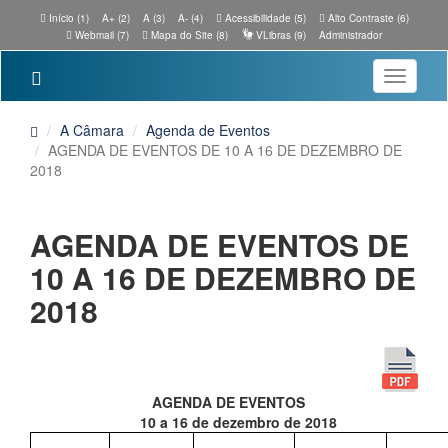
Início (1)
A+ (2)
A (3)
A- (4)
Acessibilidade (5)
Alto Contraste (6)
Webmail (7)
Mapa do Site (8)
VLibras (9)
Administrador
Toggle
navigatio
A Câmara
Agenda de Eventos
AGENDA DE EVENTOS DE 10 A 16 DE DEZEMBRO DE
2018
AGENDA DE EVENTOS DE
10 A 16 DE DEZEMBRO DE
2018
AGENDA DE EVENTOS
10 a 16 de dezembro de 2018