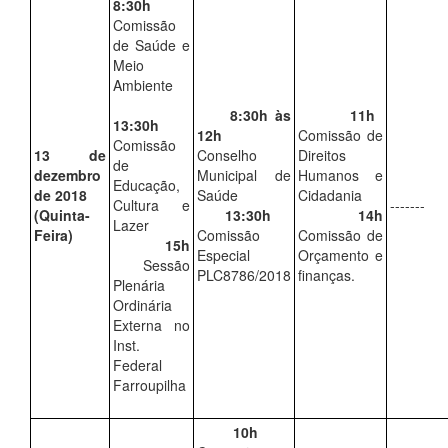
8:30h
Comissão
de Saúde e
Meio
Ambiente
8:30h às
11h
13:30h
12h
Comissão de
Comissão
13 de
Conselho
Direitos
de
dezembro
Municipal de
Humanos e
Educação,
de 2018
Saúde
Cidadania
Cultura e
-------
(Quinta-
13:30h
14h
Lazer
Feira)
Comissão
Comissão de
15h
Especial
Orçamento e
Sessão
PLC8786/2018
finanças.
Plenária
Ordinária
Externa no
Inst.
Federal
Farroupilha
10h