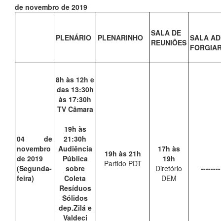
de novembro de 2019
SALA DE
PLENÁRIO
PLENARINHO
SALA AD
REUNIÕES
FORGIAR
8h às 12h e
das 13:30h
às 17:30h
TV Câmara
19h às
04 de
21:30h
novembro
Audiência
17h às
19h às 21h
de 2019
Pública
19h
Partido PDT
(Segunda-
sobre
Diretório
--------
feira)
Coleta
DEM
Resíduos
Sólidos
dep.Zilá e
Valdeci