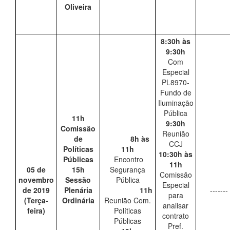
Oliveira
8:30h às
9:30h
Com
Especial
PL8970-
Fundo de
Iluminação
Pública
11h
9:30h
Comissão
Reunião
de
8h às
CCJ
Políticas
11h
10:30h às
Públicas
Encontro
11h
05 de
15h
Segurança
Comissão
novembro
Sessão
Pública
Especial
de 2019
Plenária
11h
-------
para
(Terça-
Ordinária
Reunião Com.
analisar
feira)
Políticas
contrato
Públicas
Pref.