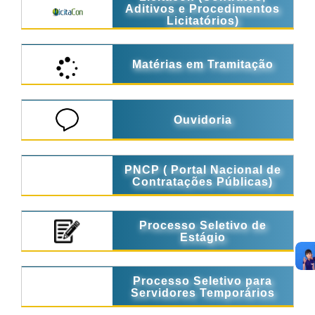
Aditivos e Procedimentos
Licitatórios)
Matérias em Tramitação
Ouvidoria
PNCP ( Portal Nacional de
Contratações Públicas)
Processo Seletivo de
Estágio
Processo Seletivo para
Servidores Temporários