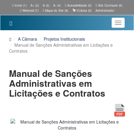
Início (1)
A+ (2)
A (3)
A- (4)
Acessibilidade (5)
Alto Contraste (6)
Webmail (7)
Mapa do Site (8)
VLibras (9)
Administrador
Toggle
navigatio
A Câmara
Projetos Institucionais
Manual de Sanções Administrativas em Licitações e
Contratos
Manual de Sanções
Administrativas em
Licitações e Contratos