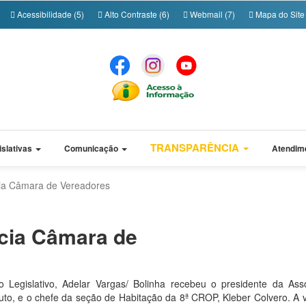
Acessibilidade (5)
Alto Contraste (6)
Webmail (7)
Mapa do Site 
TRANSPARÊNCIA
islativas
Comunicação
Atendim
ência Câmara de Vereadores
ência Câmara de
o Legislativo, Adelar Vargas/ Bolinha recebeu o presidente da Ass
uto, e o chefe da seção de Habitação da 8ª CROP, Kleber Colvero. A vi