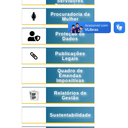
Servidores
Temporários
Procuradoria da
Mulher
Proteção de
Dados
Publicações
Legais
Quadro de
Emendas
Impositivas
Relatórios de
Gestão
Sustentabilidade