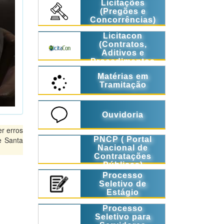
Licitações
(Pregões e
Concorrências)
Licitacon
(Contratos,
Aditivos e
Procedimentos
Licitatórios)
Matérias em
Tramitação
Ouvidoria
r erros
PNCP ( Portal
e Santa
Nacional de
Contratações
Públicas)
Processo
Seletivo de
Estágio
Processo
Seletivo para