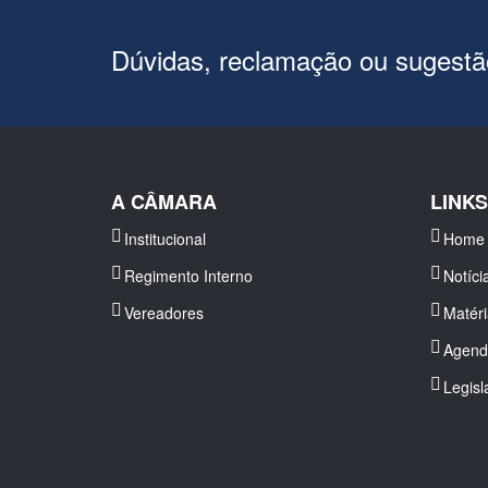
Dúvidas, reclamação ou sugest
A CÂMARA
LINK
Institucional
Home
Regimento Interno
Notíci
Vereadores
Matér
Agend
Legisl