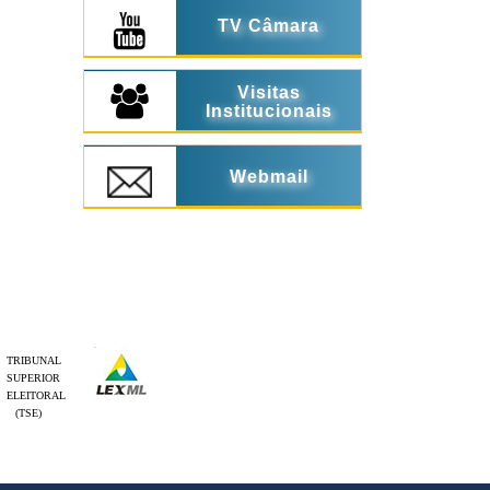
TV Câmara
Visitas
Institucionais
Webmail
TRIBUNAL
SUPERIOR
ELEITORAL
(TSE)