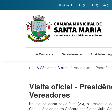
Início (1)
A+ (2)
A (3)
A- (4)
A Câmara
Vereadores
Atividades Leg
A Câmara
Visitas
Visita oficial - Presid
Visita oficial - Presid
Vereadores
Na manhã desta sexta-feira (26), o presidente d
Comunitária do bairro Chácara das Flores, Julio Co