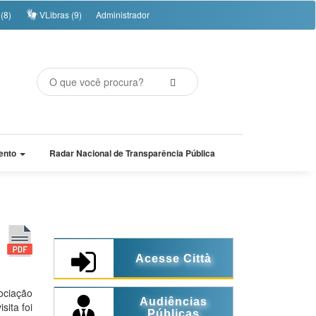
(8)
VLibras (9)
Administrador
ento
Radar Nacional de Transparência Pública
Acesse Città
ociação
Audiências
sita foi
Públicas