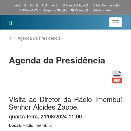
Início (1)
A+ (2)
A (3)
A- (4)
Acessibilidade (5)
Alto Contraste (6)
Webmail (7)
Mapa do Site (8)
VLibras (9)
Administrador
Toggle
navigatio
Agenda da Presidência
Agenda da Presidência
Visita ao Diretor da Rádio Imembuí
Senhor Alcides Zappe.
quarta-feira, 21/08/2024 11:00
Local:
Radio Imembuí.