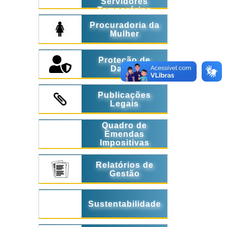
Servidores
Temporários
Procuradoria da
Mulher
Proteção de
Dados
Publicações
Legais
Quadro de
Emendas
Impositivas
Relatórios de
Gestão
Sustentabilidade