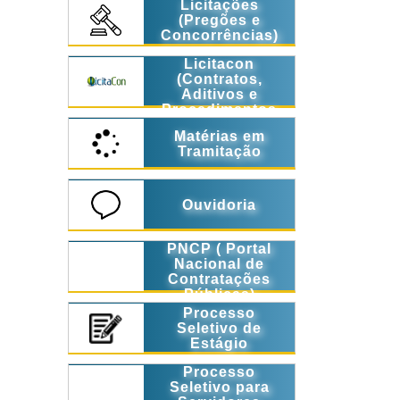
Licitações
(Pregões e
Concorrências)
Licitacon
(Contratos,
Aditivos e
Procedimentos
Licitatórios)
Matérias em
Tramitação
Ouvidoria
PNCP ( Portal
Nacional de
Contratações
Públicas)
Processo
Seletivo de
Estágio
Processo
Seletivo para