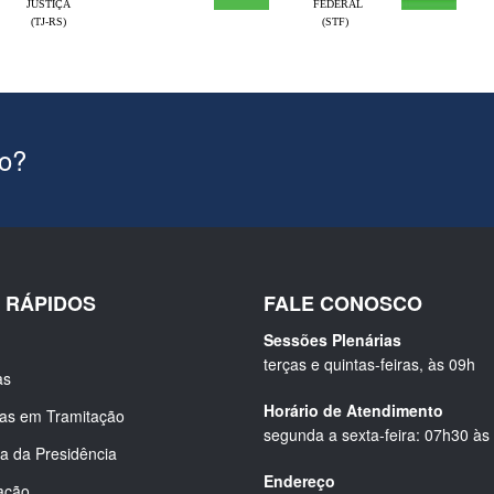
JUSTIÇA
FEDERAL
(TJ-RS)
(STF)
ão?
S RÁPIDOS
FALE CONOSCO
Sessões Plenárias
terças e quintas-feiras, às 09h
as
Horário de Atendimento
ias em Tramitação
segunda a sexta-feira: 07h30 às
a da Presidência
Endereço
ação