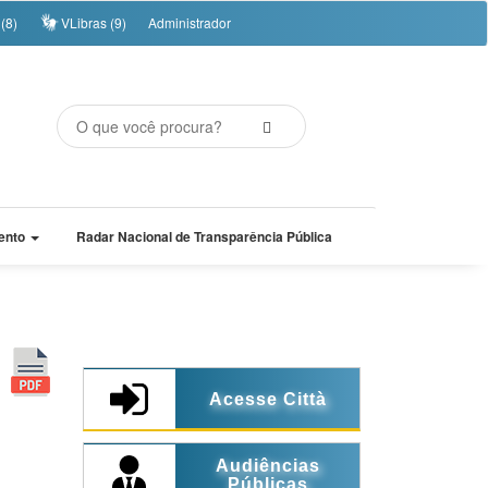
(8)
VLibras (9)
Administrador
ento
Radar Nacional de Transparência Pública
Acesse Città
Audiências
Públicas