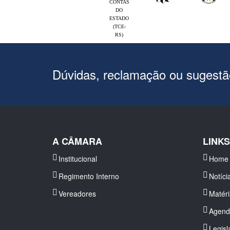
CONTAS
DO
ESTADO
(TCE-
RS)
Dúvidas, reclamação ou sugest
A CÂMARA
LINK
Institucional
Home
Regimento Interno
Notíci
Vereadores
Matér
Agend
Legisl