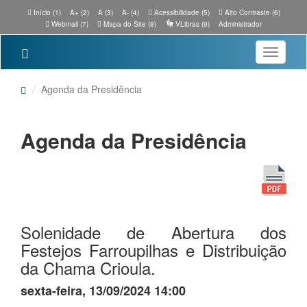
Início (1)
A+ (2)
A (3)
A- (4)
Acessibilidade (5)
Alto Contraste (6)
Webmail (7)
Mapa do Site (8)
VLibras (9)
Administrador
Toggle
navigatio
Agenda da Presidência
Agenda da Presidência
Solenidade de Abertura dos
Festejos Farroupilhas e Distribuição
da Chama Crioula.
sexta-feira, 13/09/2024 14:00