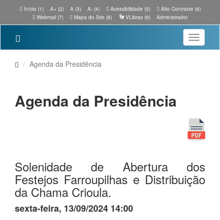
Início (1)
A+ (2)
A (3)
A- (4)
Acessibilidade (5)
Alto Contraste (6)
Webmail (7)
Mapa do Site (8)
VLibras (9)
Administrador
Toggle
navigatio
Agenda da Presidência
Agenda da Presidência
Solenidade de Abertura dos
Festejos Farroupilhas e Distribuição
da Chama Crioula.
sexta-feira, 13/09/2024 14:00