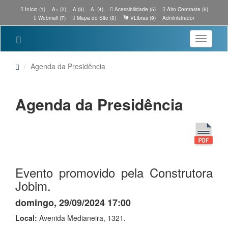
Início (1)
A+ (2)
A (3)
A- (4)
Acessibilidade (5)
Alto Contraste (6)
Webmail (7)
Mapa do Site (8)
VLibras (9)
Administrador
Toggle
navigatio
Agenda da Presidência
Agenda da Presidência
Evento promovido pela Construtora
Jobim.
domingo, 29/09/2024 17:00
Local:
Avenida Medianeira, 1321.