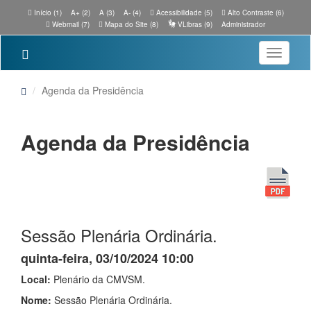
Início (1)
A+ (2)
A (3)
A- (4)
Acessibilidade (5)
Alto Contraste (6)
Webmail (7)
Mapa do Site (8)
VLibras (9)
Administrador
Toggle
navigatio
Agenda da Presidência
Agenda da Presidência
Sessão Plenária Ordinária.
quinta-feira, 03/10/2024 10:00
Local:
Plenário da CMVSM.
Nome:
Sessão Plenária Ordinária.